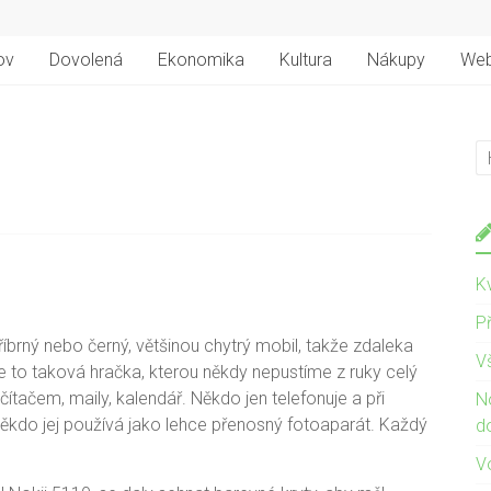
ov
Dovolená
Ekonomika
Kultura
Nákupy
We
Kv
Př
říbrný nebo černý, většinou chytrý mobil, takže zdaleka
V
je to taková hračka, kterou někdy nepustíme z ruky celý
čítačem, maily, kalendář. Někdo jen telefonuje a při
N
 někdo jej používá jako lehce přenosný fotoaparát. Každý
d
V