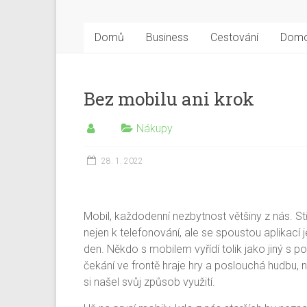
Domů
Business
Cestování
Dom
Bez mobilu ani krok
Nákupy
28. 1. 2022
Mobil, každodenní nezbytnost většiny z nás. St
nejen k telefonování, ale se spoustou aplikací 
den. Někdo s mobilem vyřídí tolik jako jiný s po
čekání ve frontě hraje hry a poslouchá hudbu,
si našel svůj způsob využití.