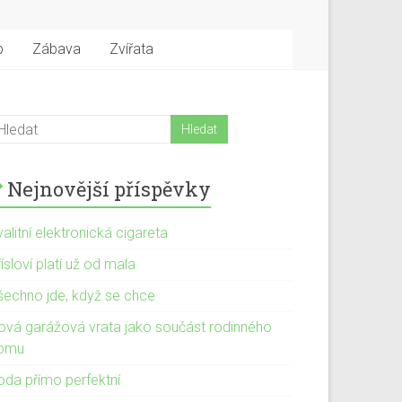
b
Zábava
Zvířata
Nejnovější příspěvky
alitní elektronická cigareta
ísloví platí už od mala
šechno jde, když se chce
ová garážová vrata jako součást rodinného
omu
oda přímo perfektní