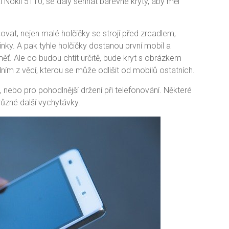
l Nokii 5110, se daly sehnat barevné kryty, aby měl
vat, nejen malé holčičky se strojí před zrcadlem,
nky. A pak tyhle holčičky dostanou první mobil a
ěť. Ale co budou chtít určitě, bude kryt s obrázkem
dním z věcí, kterou se může odlišit od mobilů ostatních.
, nebo pro pohodlnější držení při telefonování. Některé
různé další vychytávky.