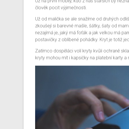
Už na první mobily, kdo z nás starších by nezna
člověk pocit výjimečnosti.
Už od malička se ale snažíme od druhých odlišo
zkoušejí si barevné mašle, šátky, šaty od mami
nezajímá je, jaký má foťák a jak velkou má pam
postavičky z oblíbené pohádky. Kryt je totiž je
Zatímco dospěláci volí kryty kvůli ochraně skla
kryty mohou mít i kapsičky na platební karty a 