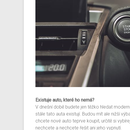
Existuje auto, které ho nemá?
V dnešní době budete jen těžko hledat moderní
stále tato auta existují. Budou mít ale nižší v
chcete nové auto teprve koupit, určitě si vybí
nechcete a nechcete řešit ani jeho vypnutí.