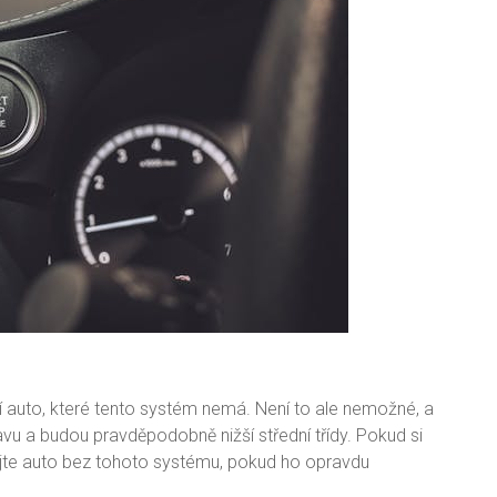
 auto, které tento systém nemá. Není to ale nemožné, a
ýbavu a budou pravděpodobně nižší střední třídy. Pokud si
rejte auto bez tohoto systému, pokud ho opravdu