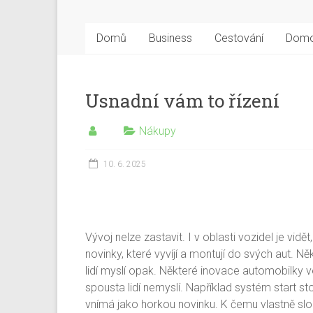
Domů
Business
Cestování
Dom
Usnadní vám to řízení
Nákupy
10. 6. 2025
Vývoj nelze zastavit. I v oblasti vozidel je vidě
novinky, které vyvíjí a montují do svých aut. N
lidí myslí opak. Některé inovace automobilky ve
spousta lidí nemyslí. Například systém start sto
vnímá jako horkou novinku. K čemu vlastně slo