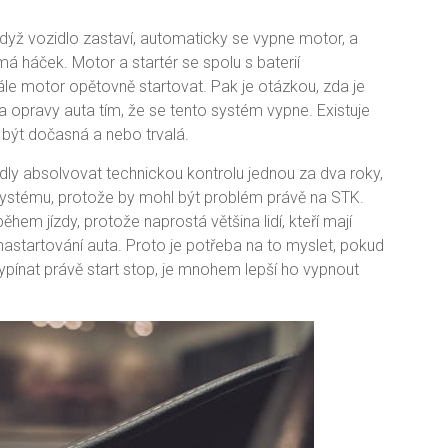
dyž vozidlo zastaví, automaticky se vypne motor, a
má háček. Motor a startér se spolu s baterií
ále motor opětovně startovat. Pak je otázkou, zda je
za opravy auta tím, že se tento systém vypne. Existuje
 být dočasná a nebo trvalá.
dly absolvovat technickou kontrolu jednou za dva roky,
p systému, protože by mohl být problém právě na STK.
em jízdy, protože naprostá většina lidí, kteří mají
nastartování auta. Proto je potřeba na to myslet, pokud
pínat právě start stop, je mnohem lepší ho vypnout