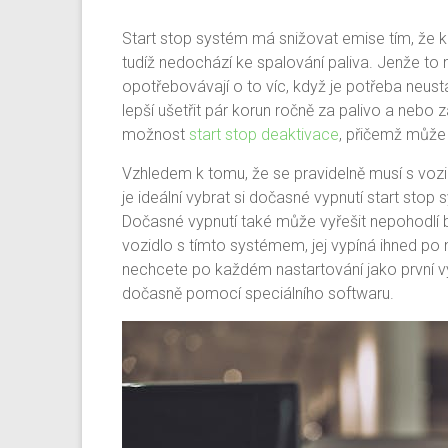
Start stop systém má snižovat emise tím, že k
tudíž nedochází ke spalování paliva. Jenže to 
opotřebovávají o to víc, když je potřeba neust
lepší ušetřit pár korun ročně za palivo a nebo 
možnost
start stop deaktivace
, přičemž může
Vzhledem k tomu, že se pravidelně musí s vozi
je ideální vybrat si dočasné vypnutí start sto
Dočasné vypnutí také může vyřešit nepohodlí běh
vozidlo s tímto systémem, jej vypíná ihned po 
nechcete po každém nastartování jako první vy
dočasně pomocí speciálního softwaru.