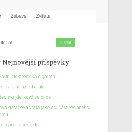
b
Zábava
Zvířata
Nejnovější příspěvky
alitní elektronická cigareta
ísloví platí už od mala
šechno jde, když se chce
ová garážová vrata jako součást rodinného
omu
oda přímo perfektní