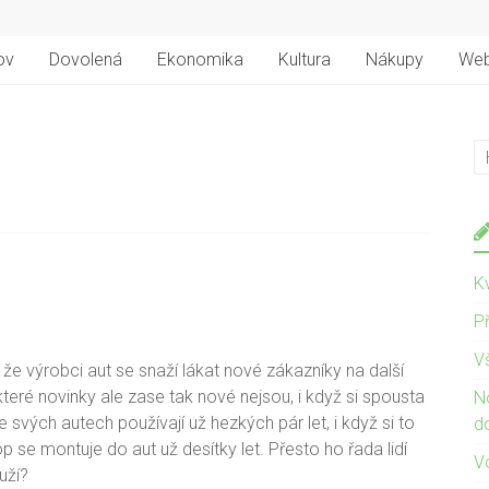
ov
Dovolená
Ekonomika
Kultura
Nákupy
We
Kv
Př
V
t, že výrobci aut se snaží lákat nové zákazníky na další
ěkteré novinky ale zase tak nové nejsou, i když si spousta
N
 svých autech používají už hezkých pár let, i když si to
d
p se montuje do aut už desítky let. Přesto ho řada lidí
V
uží?