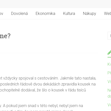
ov
Dovolená
Ekonomika
Kultura
Nákupy
We
 ne?
Kv
Př
t vždycky spojoval s cestováním. Jakmile tato nastala,
V
, v posledních řádově dvou dekádách zpravidla kousek na
hopitelně dodával, že šlo o kousek v řádu tisíců
N
d
V
y. A pokud jsem snad v této nebyl, nebyl jsem na