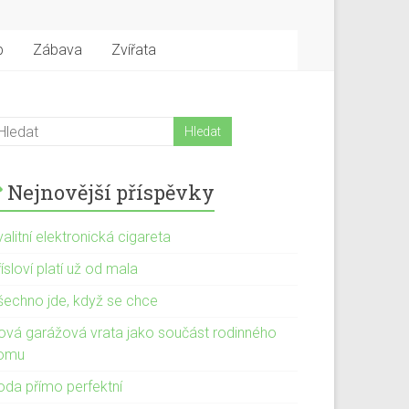
b
Zábava
Zvířata
Nejnovější příspěvky
alitní elektronická cigareta
ísloví platí už od mala
šechno jde, když se chce
ová garážová vrata jako součást rodinného
omu
oda přímo perfektní