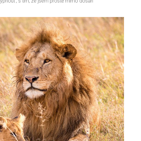
pnout‘, s tím, že jsem prostě mimo dosah