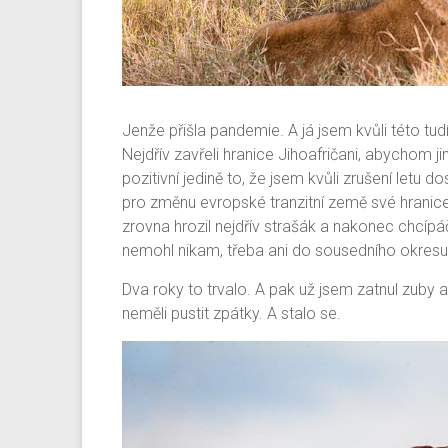
Jenže přišla pandemie. A já jsem kvůli této tud
Nejdřív zavřeli hranice Jihoafričani, abychom j
pozitivní jedině to, že jsem kvůli zrušení letu 
pro změnu evropské tranzitní země své hranice p
zrovna hrozil nejdřív strašák a nakonec chcípáč
nemohl nikam, třeba ani do sousedního okresu
Dva roky to trvalo. A pak už jsem zatnul zuby 
neměli pustit zpátky. A stalo se.