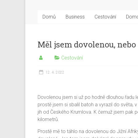
Domů
Business
Cestování
Dom
Měl jsem dovolenou, nebo
Cestování
12. 4. 2022
Dovolenou jsem si už po hodně dlouhou řadu le
prostě jsem si sbalil batoh a vyrazil do světa
jih od Českého Krumlova. K čemuž jsem pak poc
kilometrů.
Prostě mě to táhlo na dovolenou do Jižní Afrik