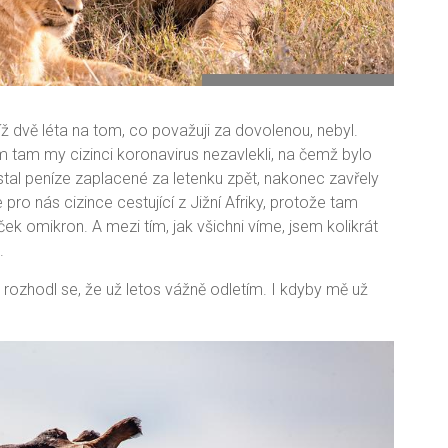
íž dvě léta na tom, co považuji za dovolenou, nebyl.
im tam my cizinci koronavirus nezavlekli, na čemž bylo
dostal peníze zaplacené za letenku zpět, nakonec zavřely
ro nás cizince cestující z Jižní Afriky, protože tam
ek omikron. A mezi tím, jak všichni víme, jsem kolikrát
.
a rozhodl se, že už letos vážně odletím. I kdyby mě už