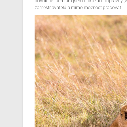
dovolené. Jen tam jsem dokázal doopravdy ‚vy
zaměstnavatelů a mimo možnost pracovat.