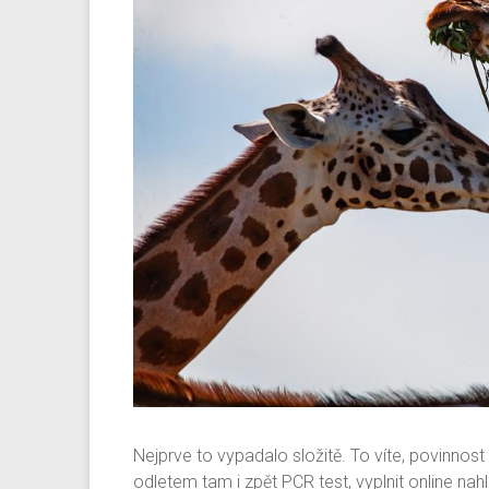
Nejprve to vypadalo složitě. To víte, povinnost 
odletem tam i zpět PCR test, vyplnit online nah