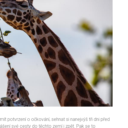
mít potvrzení o očkování, sehnat si nanejvýš tři dni před
lášení své cesty do těchto zemí i zpět. Pak se to