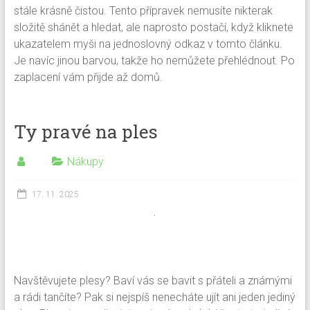
stále krásně čistou. Tento přípravek nemusíte nikterak
složitě shánět a hledat, ale naprosto postačí, když kliknete
ukazatelem myši na jednoslovný odkaz v tomto článku.
Je navíc jinou barvou, takže ho nemůžete přehlédnout. Po
zaplacení vám přijde až domů.
Ty pravé na ples
Nákupy
17. 11. 2025
Navštěvujete plesy? Baví vás se bavit s přáteli a známými
a rádi tančíte? Pak si nejspíš nenecháte ujít ani jeden jediný