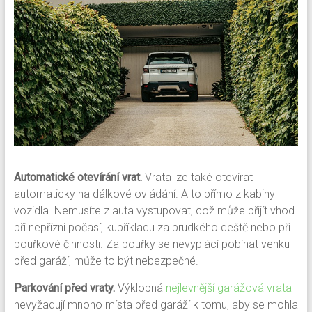
Automatické otevírání vrat.
Vrata lze také otevírat
automaticky na dálkové ovládání. A to přímo z kabiny
vozidla. Nemusíte z auta vystupovat, což může přijít vhod
při nepřízni počasí, kupříkladu za prudkého deště nebo při
bouřkové činnosti. Za bouřky se nevyplácí pobíhat venku
před garáží, může to být nebezpečné.
Parkování před vraty.
Výklopná
nejlevnější garážová vrata
nevyžadují mnoho místa před garáží k tomu, aby se mohla