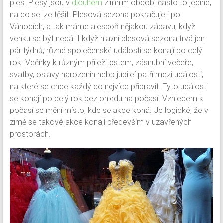
ples. Plesy jsou v
dlouhém
zimním období často to jediné,
na co se lze těšit. Plesová sezona pokračuje i po
Vánocích, a tak máme alespoň nějakou zábavu, když
venku se být nedá. I když hlavní plesová sezona trvá jen
pár týdnů, různé společenské události se konají po celý
rok.
Večírky k různým příležitostem, zásnubní večeře,
svatby, oslavy narozenin nebo jubileí patří mezi události,
na které se chce každý co nejvíce připravit. Tyto události
se konají po celý rok bez ohledu na počasí. Vzhledem k
počasí se mění místo, kde se akce koná. Je logické, že v
zimě se takové akce konají především v uzavřených
prostorách.