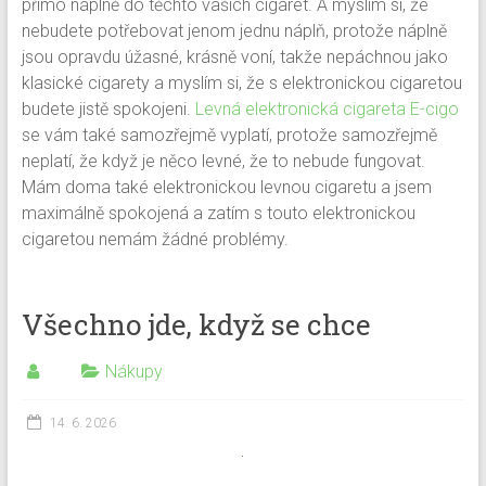
přímo náplně do těchto vašich cigaret. A myslím si, že
nebudete potřebovat jenom jednu náplň, protože náplně
jsou opravdu úžasné, krásně voní, takže nepáchnou jako
klasické cigarety a myslím si, že s elektronickou cigaretou
budete jistě spokojeni.
Levná elektronická cigareta E-cigo
se vám také samozřejmě vyplatí, protože samozřejmě
neplatí, že když je něco levné, že to nebude fungovat.
Mám doma také elektronickou levnou cigaretu a jsem
maximálně spokojená a zatím s touto elektronickou
cigaretou nemám žádné problémy.
Všechno jde, když se chce
Nákupy
14. 6. 2026