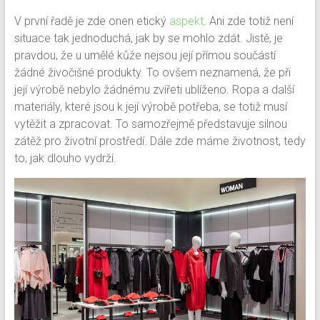
V první řadě je zde onen etický
aspekt
. Ani zde totiž není
situace tak jednoduchá, jak by se mohlo zdát. Jistě, je
pravdou, že u umělé kůže nejsou její přímou součástí
žádné živočišné produkty. To ovšem neznamená, že při
její výrobě nebylo žádnému zvířeti ublíženo. Ropa a další
materiály, které jsou k její výrobě potřeba, se totiž musí
vytěžit a zpracovat. To samozřejmě představuje silnou
zátěž pro životní prostředí.
Dále zde máme životnost, tedy
to, jak dlouho vydrží.