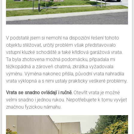
V podstatě jsem si nemohl na dispoziční řešení tohoto
objektu stěžovat, určitý problém však představovalo
vstupní kluzké schodiště a také křídlová garážová vrata.
Ta byla zhotovena možná podomácku, připadala mi
těžkopádná a zároveň chatrná, zkrátka vyžadovala
výměnu.
Výměna nakonec přišla, původní vrata nahradila
vrata výklopná a s nimi ustaly prakticky veškeré problémy.
Vrata se snadno ovládají i ručně.
Otevřít vrata je možné
velmi snadno i jednou rukou. Nepotřebujete k tomu vyvíjet
značnou fyzickou námahu.