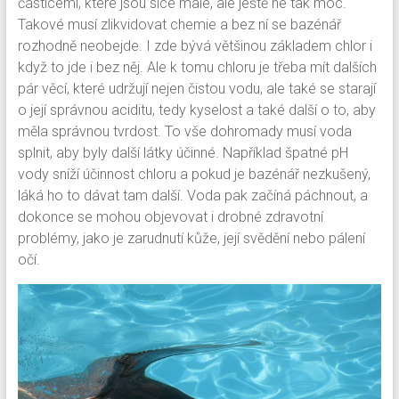
částicemi, které jsou sice malé, ale ještě ne tak moc.
Takové musí zlikvidovat chemie a bez ní se bazénář
rozhodně neobejde. I zde bývá většinou základem chlor i
když to jde i bez něj. Ale k tomu chloru je třeba mít dalších
pár věcí, které udržují nejen čistou vodu, ale také se starají
o její správnou aciditu, tedy kyselost a také další o to, aby
měla správnou tvrdost. To vše dohromady musí voda
splnit, aby byly další látky účinné. Například špatné pH
vody sníží účinnost chloru a pokud je bazénář nezkušený,
láká ho to dávat tam další. Voda pak začíná páchnout, a
dokonce se mohou objevovat i drobné zdravotní
problémy, jako je zarudnutí kůže, její svědění nebo pálení
očí.