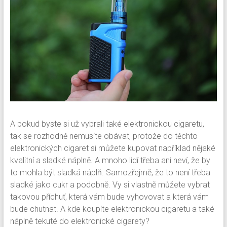
A pokud byste si už vybrali také elektronickou cigaretu,
tak se rozhodně nemusíte obávat, protože do těchto
elektronických cigaret si můžete kupovat například nějaké
kvalitní a sladké náplně. A mnoho lidí třeba ani neví, že by
to mohla být sladká náplň. Samozřejmě, že to není třeba
sladké jako cukr a podobně. Vy si vlastně můžete vybrat
takovou příchuť, která vám bude vyhovovat a která vám
bude chutnat. A kde koupíte elektronickou cigaretu a také
náplně tekuté do elektronické cigarety?