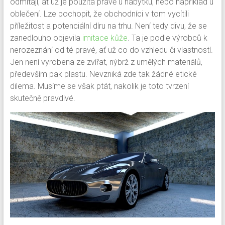
odmítají, ať už je použita právě u nábytku, nebo například u
oblečení.
Lze pochopit, že obchodníci v tom vycítili
příležitost a potenciální díru na trhu. Není tedy divu, že se
zanedlouho objevila
imitace kůže
. Ta je podle výrobců k
nerozeznání od té pravé, ať už co do vzhledu či vlastností.
Jen není vyrobena ze zvířat, nýbrž z umělých materiálů,
především pak plastu. Nevzniká zde tak žádné etické
dilema. Musíme se však ptát, nakolik je toto tvrzení
skutečně pravdivé.