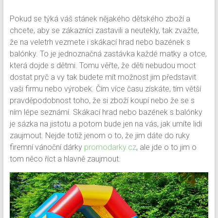
Pokud se týká váš stánek nějakého dětského zboží a
chcete, aby se zákazníci zastavili a neutekly, tak zvažte,
že na veletrh vezmete i skákací hrad nebo bazének s
balónky. To je jednoznačná zastávka každé matky a otce,
která dojde s dětmi. Tomu věřte, že děti nebudou moct
dostat pryč a vy tak budete mít možnost jim představit
vaši firmu nebo výrobek.
Čím více času získáte, tím větší
pravděpodobnost toho, že si zboží koupí nebo že se s
ním lépe seznámí. Skákací hrad nebo bazének s balónky
je sázka na jistotu a potom bude jen na vás, jak umíte lidi
zaujmout. Nejde totiž jenom o to, že jim dáte do ruky
firemní vánoční dárky
promodarky.cz
, ale jde o to jim o
tom něco říct a hlavně zaujmout.