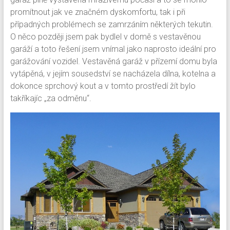
promítnout jak ve značném dyskomfortu, tak i při
případných problémech se zamrzáním některých tekutin.
O něco později jsem pak bydlel v domě s vestavěnou
garáží a toto řešení jsem vnímal jako naprosto ideální pro
garážování vozidel. Vestavěná garáž v přízemí domu byla
vytápěná, v jejím sousedství se nacházela dílna, kotelna a
dokonce sprchový kout a v tomto prostředí žít bylo
takříkajíc „za odměnu“.