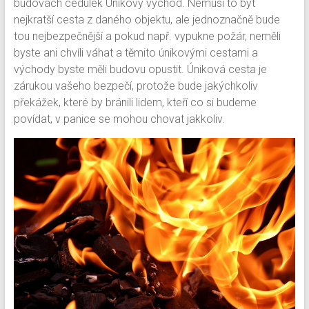
budovách cedulek Únikový východ. Nemusí to být
nejkratší cesta z daného objektu, ale jednoznačně bude
tou nejbezpečnější a pokud např. vypukne požár, neměli
byste ani chvíli váhat a těmito únikovými cestami a
východy byste měli budovu opustit. Úniková cesta je
zárukou vašeho bezpečí, protože bude jakýchkoliv
překážek, které by bránili lidem, kteří co si budeme
povídat, v panice se mohou chovat jakkoliv.