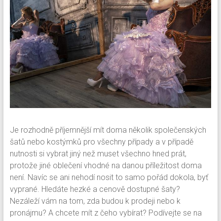
Je rozhodně příjemnější mít doma několik společenských
šatů nebo kostýmků pro všechny případy a v případě
nutnosti si vybrat jiný než muset všechno hned prát,
protože jiné oblečení vhodné na danou příležitost doma
není. Navíc se ani nehodí nosit to samo pořád dokola, byť
vyprané.
Hledáte hezké a cenově dostupné šaty?
Nezáleží vám na tom, zda budou k prodeji nebo k
pronájmu? A chcete mít z čeho vybírat? Podívejte se na