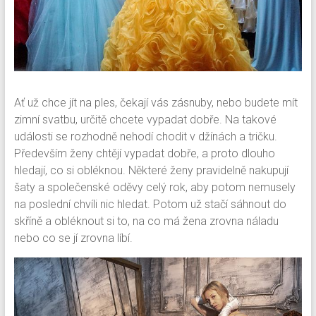
Ať už chce jít na ples, čekají vás zásnuby, nebo budete mít
zimní svatbu, určitě chcete vypadat dobře. Na takové
události se rozhodně nehodí chodit v džínách a tričku.
Především ženy chtějí vypadat dobře, a proto dlouho
hledají, co si obléknou. Některé ženy pravidelně nakupují
šaty a společenské oděvy celý rok, aby potom nemusely
na poslední chvíli nic hledat. Potom už stačí sáhnout do
skříně a obléknout si to, na co má žena zrovna náladu
nebo co se jí zrovna líbí.