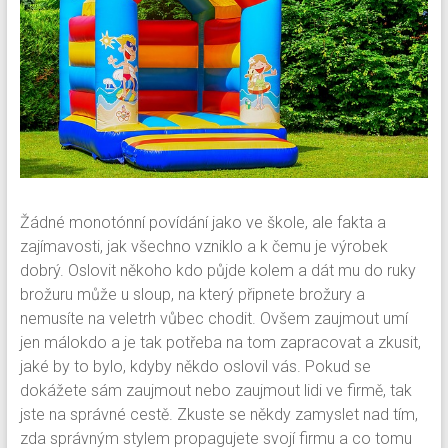
Žádné monotónní povídání jako ve škole, ale fakta a
zajímavosti, jak všechno vzniklo a k čemu je výrobek
dobrý. Oslovit někoho kdo půjde kolem a dát mu do ruky
brožuru může u sloup, na který připnete brožury a
nemusíte na veletrh vůbec chodit. Ovšem zaujmout umí
jen málokdo a je tak potřeba na tom zapracovat a zkusit,
jaké by to bylo, kdyby někdo oslovil vás. Pokud se
dokážete sám zaujmout nebo zaujmout lidi ve firmě, tak
jste na správné cestě.
Zkuste se někdy zamyslet nad tím,
zda správným stylem propagujete svojí firmu a co tomu