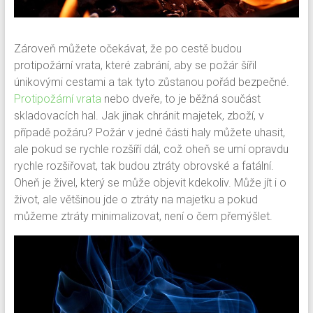
Zároveň můžete očekávat, že po cestě budou
protipožární vrata, které zabrání, aby se požár šířil
únikovými cestami a tak tyto zůstanou pořád bezpečné.
Protipožární vrata
nebo dveře, to je běžná součást
skladovacích hal. Jak jinak chránit majetek, zboží, v
případě požáru? Požár v jedné části haly můžete uhasit,
ale pokud se rychle rozšíří dál, což oheň se umí opravdu
rychle rozšiřovat, tak budou ztráty obrovské a fatální.
Oheň je živel, který se může objevit kdekoliv. Může jít i o
život, ale většinou jde o ztráty na majetku a pokud
můžeme ztráty minimalizovat, není o čem přemýšlet.