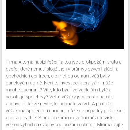
Firma Altoma nabízí řešení a tou jsou protipožární vrata a
dveře, které nemusí sloužit jen v průmyslových halách a
obchodních centrech, ale mohou ochránit váš byt v
panelovém domě. Není to investice, která vám může
mnohé zachránit? Víte, kdo bydlí ve vedlejším bytě a
nakolik je spolehlivý? Velké věžáky jsou často natolik
anonymní, takže nevíte, koho máte za zdí. A protože
věžák má společnou chodbu, může se případný požár šířit
opravdu rychle. S protipožárními dveřmi můžete získat
velkou výhodu a svůj byt od požáru uchránit.
Minimalizujte