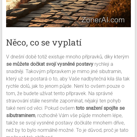
Něco, co se vyplatí
V dnešní době totiž existuje mnoho přípravků, díky kterým
se můžete dočkat svojí vysněné postavy
rychleji a
snadněji.
Takovým přípravkem je mimo jiné sibutramin
,
který už se postará o to, aby Vaše nadbytečná kila šla tak
rychle dolů, jak to jenom půjde. Není to ovšem pouze o
tom, že budete užívat tento přípravek. Na správné
stravování stále nesmíte zapomínat, nějaký ten pohyb
také není od věci. Pokud ovšem
toto snažení spojíte se
sibutraminem
, rozhodně Vám vše půjde mnohem lépe,
takže se svojí vysněné postavy dočkáte mnohem dříve,
než by to bylo normálně možné. To je důvod, proč je tato