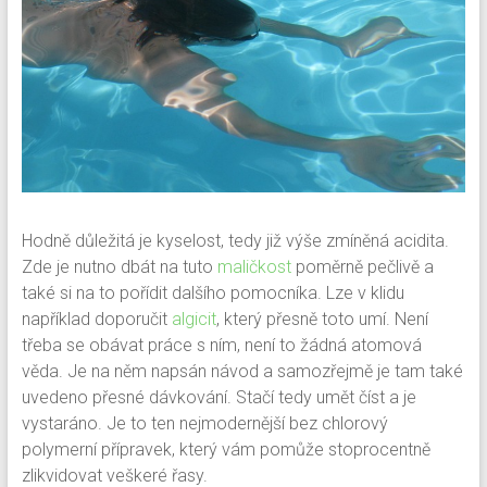
Hodně důležitá je kyselost, tedy již výše zmíněná acidita.
Zde je nutno dbát na tuto
maličkost
poměrně pečlivě a
také si na to pořídit dalšího pomocníka. Lze v klidu
například doporučit
algicit
, který přesně toto umí. Není
třeba se obávat práce s ním, není to žádná atomová
věda. Je na něm napsán návod a samozřejmě je tam také
uvedeno přesné dávkování. Stačí tedy umět číst a je
vystaráno. Je to ten nejmodernější bez chlorový
polymerní přípravek, který vám pomůže stoprocentně
zlikvidovat veškeré řasy.