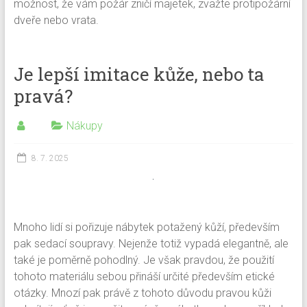
možnost, že vám požár zničí majetek, zvažte protipožární
dveře nebo vrata.
Je lepší imitace kůže, nebo ta
pravá?
Nákupy
8. 7. 2025
Mnoho lidí si pořizuje nábytek potažený kůží, především
pak sedací soupravy. Nejenže totiž vypadá elegantně, ale
také je poměrně pohodlný. Je však pravdou, že použití
tohoto materiálu sebou přináší určité především etické
otázky. Mnozí pak právě z tohoto důvodu pravou kůži