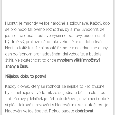
Hubnutí je mnohdy velice náročné a zdlouhavé. Každý, kdo
se pro něco takového rozhodne, by si měl uvědomit, že
jestli chce dosáhnout své vysněné postavy, bude muset
být trpělivý, protože něco takového nějakou dobu trvá.
Není to totiž tak, že si prostě řeknete a najednou se druhý
den po jednom prohladověném dni vzbudíte, a budete
štíhlí. Ve skutečnosti to chce
mnohem větší množství
snahy a času
.
Nějakou dobu to potrvá
Každý člověk, který se rozhodl, že nějaké to kilo zhubne,
by si měl nejdřív uvědomit, že se jedná o běh na dlouhou
trať. Zdravý jídelníček je třeba dodržovat, navíc není dobré
si plést takové stravování s hladověním. Ve skutečnosti je
hladovění velice špatné. Pokud budete
dodržovat