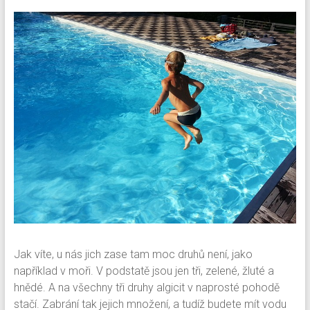
Jak víte, u nás jich zase tam moc druhů není, jako
například v moři. V podstatě jsou jen tři, zelené, žluté a
hnědé. A na všechny tři druhy algicit v naprosté pohodě
stačí. Zabrání tak jejich množení, a tudíž budete mít vodu