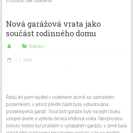
možnost tak oblíbená.
Nová garážová vrata jako
součást rodinného domu
Nákupy
11. 1. 2026
Řadu let jsem bydlel v rodinném domě se zahradním
pozemkem, v jehož přední části byla vybudována
podsklepená garáž. Součástí garáže byly na jejím boku
vstupní dveře a vpředu široká křídlová vrata. Nevýhodou
tohoto řešení byl problém s vytápěním garáže, v zimě byla
garáž plně vystavena mrazivému počasí a to se mohlo