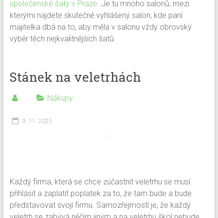
společenské šaty v Praze
. Je tu mnoho salonů, mezi
kterými najdete skutečně vyhlášený salon, kde paní
majitelka dbá na to, aby měla v salonu vždy obrovský
výběr těch nejkvalitnějších šatů.
Stánek na veletrhách
Nákupy
9. 11. 2025
Každý firma, která se chce zúčastnit veletrhu se musí
přihlásit a zaplatit poplatek za to, že tam bude a bude
představovat svojí firmu. Samozřejmostí je, že každý
veletrh se zabývá něčím jiným a na veletrhu škol nebude