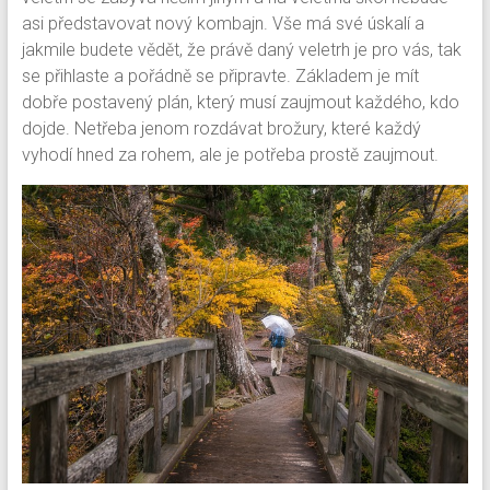
asi představovat nový kombajn. Vše má své úskalí a
jakmile budete vědět, že právě daný veletrh je pro vás, tak
se přihlaste a pořádně se připravte. Základem je mít
dobře postavený plán, který musí zaujmout každého, kdo
dojde. Netřeba jenom rozdávat brožury, které každý
vyhodí hned za rohem, ale je potřeba prostě zaujmout.