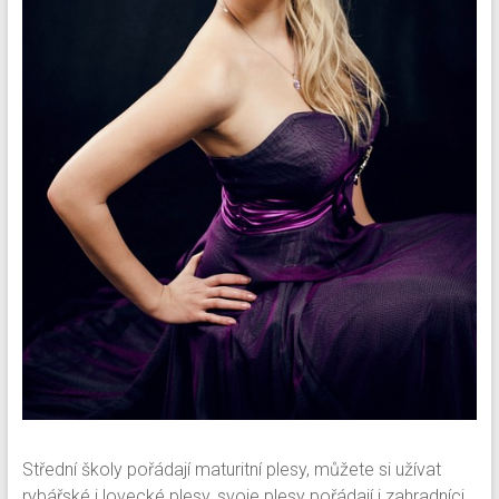
Střední školy pořádají maturitní plesy, můžete si užívat
rybářské i lovecké plesy, svoje plesy pořádají i zahradníci