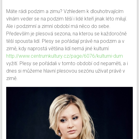
Máte rádi podzim a zimu? Vzhledem k dlouhotrvajícím
vlnám veder se na podzim těší i lidé kteří jinak léto milují.
Ale i podzimní a zimní období má něco do sebe.
Především je plesová sezona, na kterou se každoročně
těší spousta lidí. Plesy se pořádají právě na podzim a v
zimě, kdy naprostá většina lidí nemá jiné kulturní
http://www.centrumkultury.cz/page/6076/kulturni-dum
vyžití. Plesy se pořádali v tomto období od nepaměti, a i
dnes si můžeme hlavní plesovou sezónu užívat právě v
zimě.