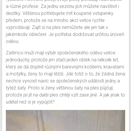
a různé profese. Za jednu sezónu jich můžete navštívit i
desítky. Většinou potřebujete mít koupené vstupenky
předem, protože se na mnoho akcí velice rychle
vyprodávají. Zajít si na ples nemůžete ale jen tak v
jakémkoliv oblečení. Je potřeba dodržovat určitou úroveň
oděvu.
Zatímco muži mají výběr společenského oděvu velice
jednoduchý, protože jim stačí jeden oblek na několik let,
který se dá doplnit různými barevnými košilemi, kravatami
a motýlky, ženy to mají těžší. Jde totiž o to, že žádná žena
nechce vynosit navíc se společenských událostí jedny a
tytéž šaty. Proto si ženy většinou šaty na ples půjčují,
protože jsi jít na další ples chtějí vzít zase jiné. A jak jinak to
udělat než si je vypůjčit?