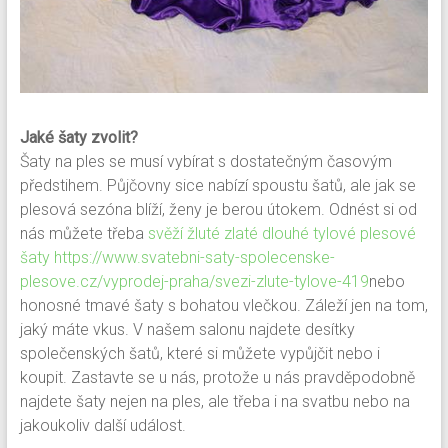
Jaké šaty zvolit?
Šaty na ples se musí vybírat s dostatečným časovým
předstihem. Půjčovny sice nabízí spoustu šatů, ale jak se
plesová sezóna blíží, ženy je berou útokem. Odnést si od
nás můžete třeba
svěží žluté zlaté dlouhé tylové plesové
šaty https://www.svatebni-saty-spolecenske-
plesove.cz/vyprodej-praha/svezi-zlute-tylove-419
nebo
honosné tmavé šaty s bohatou vlečkou. Záleží jen na tom,
jaký máte vkus. V našem salonu najdete desítky
společenských šatů, které si můžete vypůjčit nebo i
koupit. Zastavte se u nás, protože u nás pravděpodobně
najdete šaty nejen na ples, ale třeba i na svatbu nebo na
jakoukoliv další událost.