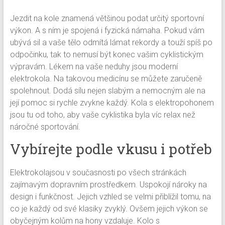
Jezdit na kole znamená většinou podat určitý sportovní
výkon. A s ním je spojená i fyzická námaha. Pokud vám
ubývá sil a vaše tělo odmítá lámat rekordy a touží spíš po
odpočinku, tak to nemusí být konec vašim cyklistickým
výpravám. Lékem na vaše neduhy jsou moderní
elektrokola
. Na takovou medicínu se můžete zaručeně
spolehnout. Dodá sílu nejen slabým a nemocným ale na
její pomoc si rychle zvykne každý. Kola s elektropohonem
jsou tu od toho, aby vaše cyklistika byla víc relax než
náročné sportování.
Vybírejte podle vkusu i potřeb
Elektrokolajsou v současnosti po všech stránkách
zajímavým dopravním prostředkem. Uspokojí nároky na
design i funkčnost. Jejich vzhled se velmi přiblížil tomu, na
co je každý od své klasiky zvyklý. Ovšem jejich výkon se
obyčejným kolům na hony vzdaluje. Kolo s