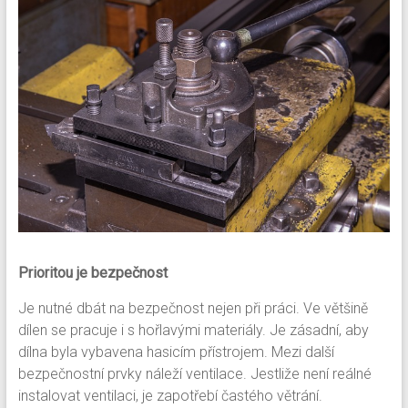
Prioritou je bezpečnost
Je nutné dbát na bezpečnost nejen při práci. Ve většině
dílen se pracuje i s hořlavými materiály. Je zásadní, aby
dílna byla vybavena hasicím přístrojem. Mezi další
bezpečnostní prvky náleží ventilace. Jestliže není reálné
instalovat ventilaci, je zapotřebí častého větrání.