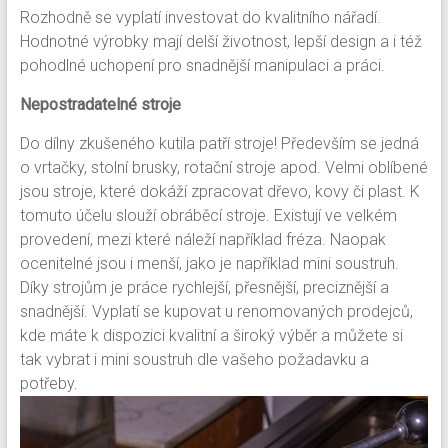
Rozhodně se vyplatí investovat do kvalitního nářadí.
Hodnotné výrobky mají delší životnost, lepší design a i též
pohodlné uchopení pro snadnější manipulaci a práci.
Nepostradatelné stroje
Do dílny zkušeného kutila patří stroje! Především se jedná
o vrtačky, stolní brusky, rotační stroje apod. Velmi oblíbené
jsou stroje, které dokáží zpracovat dřevo, kovy či plast. K
tomuto účelu slouží obráběcí stroje. Existují ve velkém
provedení, mezi které náleží například fréza. Naopak
ocenitelné jsou i menší, jako je například mini soustruh.
Díky strojům je práce rychlejší, přesnější, preciznější a
snadnější. Vyplatí se kupovat u renomovaných prodejců,
kde máte k dispozici kvalitní a široký výběr a můžete si
tak vybrat i
mini soustruh
dle vašeho požadavku a
potřeby.