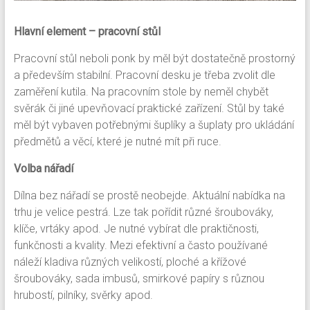
Hlavní element – pracovní stůl
Pracovní stůl neboli ponk by měl být dostatečně prostorný
a především stabilní. Pracovní desku je třeba zvolit dle
zaměření kutila. Na pracovním stole by neměl chybět
svěrák či jiné upevňovací praktické zařízení. Stůl by také
měl být vybaven potřebnými šuplíky a šuplaty pro ukládání
předmětů a věcí, které je nutné mít při ruce.
Volba nářadí
Dílna bez nářadí se prostě neobejde. Aktuální nabídka na
trhu je velice pestrá. Lze tak pořídit různé šroubováky,
klíče, vrtáky apod. Je nutné vybírat dle praktičnosti,
funkčnosti a kvality. Mezi efektivní a často používané
náleží kladiva různých velikostí, ploché a křížové
šroubováky, sada imbusů, smirkové papíry s různou
hrubostí, pilníky, svěrky apod.