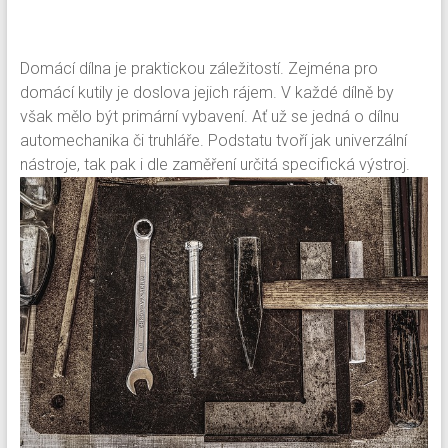
Domácí dílna je praktickou záležitostí. Zejména pro
domácí kutily je doslova jejich rájem. V každé dílně by
však mělo být primární vybavení. Ať už se jedná o dílnu
automechanika či truhláře. Podstatu tvoří jak univerzální
nástroje, tak pak i dle zaměření určitá specifická výstroj.