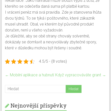
reklamace. Jako náhrada může sloužit výpis z účtu, ze
kterého se odečetla daná suma při platbě kartou.
I vrácení peněz má svá pravidla. Zde je stanovena lhůta
dvou týdnů. To se týká i poštovného, které zákazník
musel uhradit. Obal, ve kterém byl původně produkt
doručen, není u všeho vyžadován.
Je důležité, aby se obě strany chovaly solventně,
dokázaly se domluvit a nevyvolávaly zbytečně spory,
které v důsledku mohou být řešeny i soudně.
4.5/5 - (8 votes)
←
Mobilní aplikace a hubnutí
Když vypracováváte grant
→
Nejnovější příspěvky