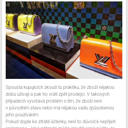
Spousta kupujících zkouší tu praktiku, že zboží nějakou
dobu užívají a pak ho vrátí zpět prodejci. V takových
případech vyvstává problém s tím, že zboží není
v původním stavu nebo má nějakou vadu způsobenou
jeho používáním.
Pokud dojde ke ztrátě účtenky, není to důvod k nepřijetí