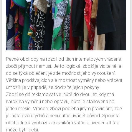
Pevné obchody na rozdíl od těch internetových vrácené
zboží přijmout nemusí. Je to logické, zboží je viditelné, a
co se týká oblečení, je zde možnost jeho vyzkoušení.
Většina prodávajících ale možnost výměny nebo vrácení
umožňuje v případě, že dodržíte jejich pokyny.
Zboží se dá reklamovat ve lhůtě do dvou let, kdy má
nárok na výměnu nebo opravu, lhůta je stanovena na
jeden měsíc. Vrácení zboží podléhá jiným pravidlům, zde
je lhůta dvou týdnů a není nutné uvádět důvod. Spousta
obchodníků vychází zákazníkům vstříc a uvedená lhůta
může být i delší.