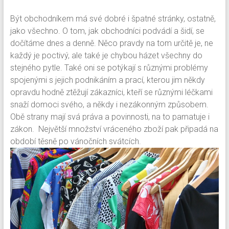
Být obchodníkem má své dobré i špatné stránky, ostatně,
jako všechno. O tom, jak obchodníci podvádí a šidí, se
dočítáme dnes a denně. Něco pravdy na tom určitě je, ne
každý je poctivý, ale také je chybou házet všechny do
stejného pytle. Také oni se potýkají s různými problémy
spojenými s jejich podnikáním a prací, kterou jim někdy
opravdu hodně ztěžují zákazníci, kteří se různými léčkami
snaží domoci svého, a někdy i nezákonným způsobem.
Obě strany mají svá práva a povinnosti, na to pamatuje i
zákon. Největší množství vráceného zboží pak připadá na
období těsně po vánočních svátcích.